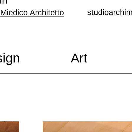
in
studioarchi
Miedico Architetto
ign
Art