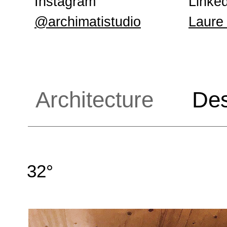
Instagram
Linked
@archimatistudio
Laure 
Architecture
Des
32°